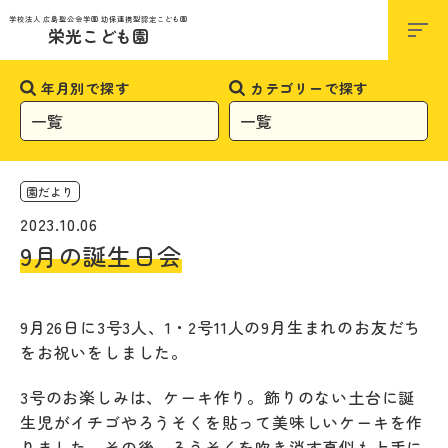
お知らせ
学校法人 広島聖公会学園 幼保連携型認定こども園
栄光こども園
年月別で探す
カテゴリーで探す
園だより
2023.10.06
9月の誕生日会
9月26日に3号3人、1・2号11人の9月生まれのお友だち
をお祝いをしました。
3号のお楽しみは、ケーキ作り。飾りのない土台に誕
生児がイチゴやろうそくを貼って美味しいケーキを作
りました。その後、ろうそくを吹き消す真似も上手に