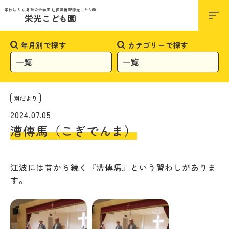
お知らせ
学校法人 広島聖公会学園 幼保連携型認定こども園
栄光こども園
年月別で探す
カテゴリーで探す
園だより
2024.07.05
漕傳馬（こぎでんま）
江波には昔から続く『漕傳馬』という習わしがありま
す。