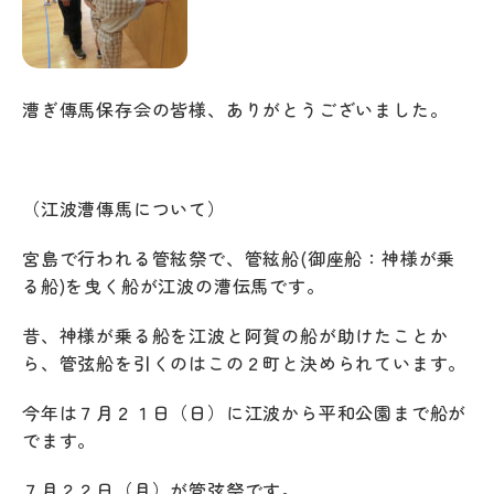
漕ぎ傳馬保存会の皆様、ありがとうございました。
（江波漕傳馬について）
宮島で行われる管絃祭で、管絃船(御座船：神様が乗
る船)を曳く船が江波の漕伝馬です。
昔、神様が乗る船を江波と阿賀の船が助けたことか
ら、管弦船を引くのはこの２町と決められています。
今年は７月２１日（日）に江波から平和公園まで船が
でます。
７月２２日（月）が管弦祭です。