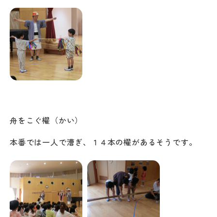
舟をこぐ櫂（かい）
本番では一人で漕ぎ、１４本の櫂があるそうです。