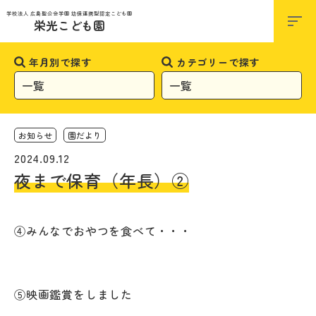
お知らせ
学校法人 広島聖公会学園 幼保連携型認定こども園
栄光こども園
年月別で探す
カテゴリーで探す
お知らせ
園だより
2024.09.12
夜まで保育（年長）②
④みんなでおやつを食べて・・・
⑤映画鑑賞をしました