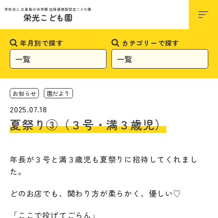
お知らせ
学校法人 広島聖公会学園 幼保連携型認定こども園
栄光こども園
年月別で探す
カテゴリーで探す
お知らせ
園だより
2025.07.18
夏祭り③（３号・満３歳児）
年長が３号と満３歳児も夏祭りに招待してくれまし
た。
どのお店でも、関わり方が柔らかく、優しい♡
「ここで投げてごらん」