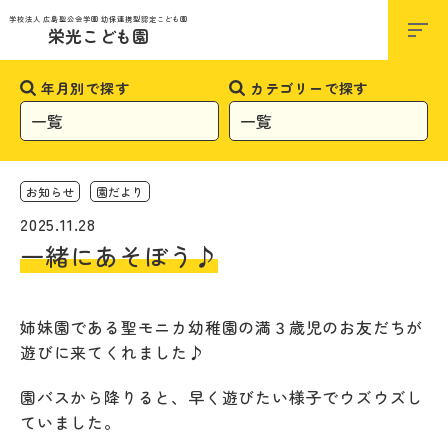
お知らせ
学校法人 広島聖公会学園 幼保連携型認定こども園
栄光こども園
年月別で探す
カテゴリーで探す
お知らせ
園だより
2025.11.28
一緒にあそぼう♪
姉妹園である聖モニカ幼稚園の満３歳児のお友だちが
遊びに来てくれました♪
園バスから降りると、早く遊びたい様子でウズウズし
ていました。