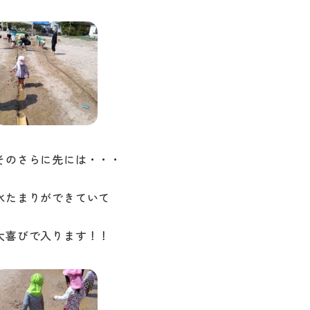
そのさらに先には・・・
水たまりができていて
大喜びで入ります！！