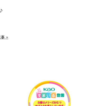
♪
事 »